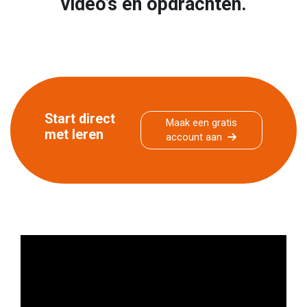
video’s en opdrachten.
Start direct
Maak een gratis
met leren
account aan