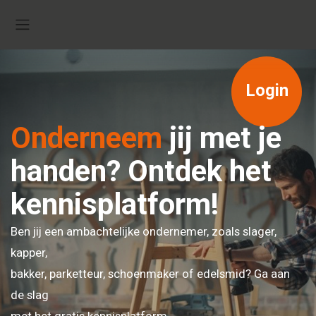
Ga naar hoofdinhoud
Zijpaneel
Login
Onderneem
jij met je
handen? Ontdek het
kennisplatform!
Ben jij een ambachtelijke ondernemer, zoals slager,
kapper,
bakker, parketteur, schoenmaker of edelsmid? Ga aan
de slag
met het gratis kennisplatform