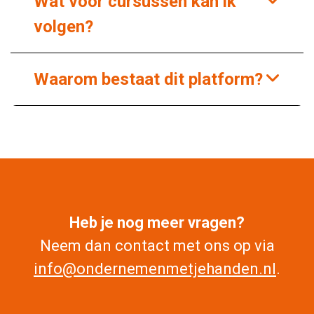
Wat voor cursussen kan ik
volgen?
Waarom bestaat dit platform?
Heb je nog meer vragen?
Neem dan contact met ons op via
info@ondernemenmetjehanden.nl
.